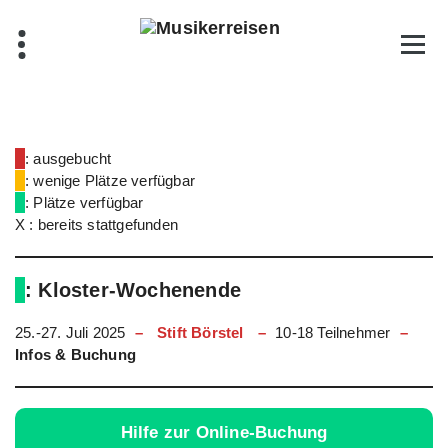
Skip
to
content
: ausgebucht
: wenige Plätze verfügbar
: Plätze verfügbar
X : bereits stattgefunden
: Kloster-Wochenende
25.-27. Juli 2025
–
Stift Börstel
–
10-18 Teilnehmer
–
Infos & Buchung
Hilfe zur Online-Buchung